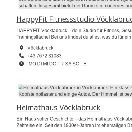
HappyFit Fitnessstudio Vöcklabru
HAPPYFIT Vöcklabruck – dein Studio für Fitness, Ges
Trainingsfläche! Bei uns findest du alles, was du für 
ein Functional-Training-Areal und viele Extras für d
Vöcklabruck
Telefon
+43 7672 31083
Öffnungszeiten
Montag geöffnet
Dienstag geöffnet
Mittwoch geöffnet
Donnerstag geöffnet
Freitag geöffnet
Samstag geöffnet
Sonntag geöffnet
Feiertag geöffnet
MO
DI
MI
DO
FR
SA
SO
FE
Heimathaus Vöcklabruck
Ein Haus voller Geschichte – das Heimathaus Vöcklabru
Zeitreise ein. Seit den 1930er-Jahren im ehemaligen 
von der bäuerlichen Schlichtheit bis zum bürgerlichen 