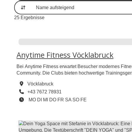
Sortierung
25
Ergebnisse
Anytime Fitness Vöcklabruck
Bei Anytime Fitness erwartet Besucher modernes Fitnes
Community. Die Clubs bieten hochwertige Trainingsgerä
und Personal Training.
Vöcklabruck
Telefon
+43 7672 78931
Öffnungszeiten
Montag geöffnet
Dienstag geöffnet
Mittwoch geöffnet
Donnerstag geöffnet
Freitag geöffnet
Samstag geöffnet
Sonntag geöffnet
Feiertag geöffnet
MO
DI
MI
DO
FR
SA
SO
FE