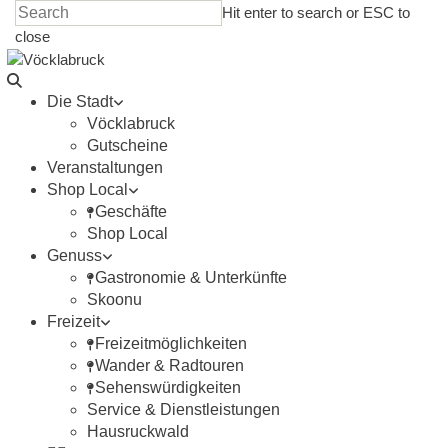
Skip
Hit enter to search or ESC to
to
close
main
Close
content
Search
search
Menu
Die Stadt
Vöcklabruck
Gutscheine
Veranstaltungen
Shop Local
Geschäfte
Shop Local
Genuss
Gastronomie & Unterkünfte
Skoonu
Freizeit
Freizeitmöglichkeiten
Wander & Radtouren
Sehenswürdigkeiten
Service & Dienstleistungen
Hausruckwald