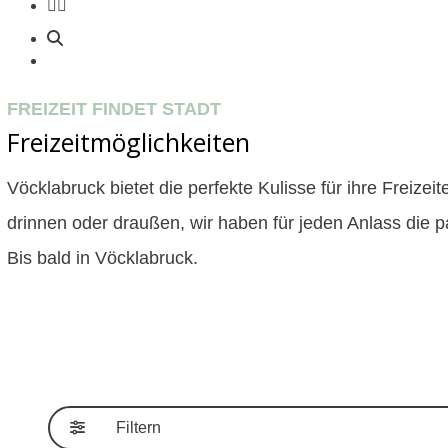
facebook
youtube
instagram
search
Menu
FREIZEIT FINDET STADT
Freizeitmöglichkeiten
Vöcklabruck bietet die perfekte Kulisse für ihre Freizeit
drinnen oder draußen, wir haben für jeden Anlass die 
Bis bald in Vöcklabruck.
direkt zu den Ergebnissen springen
Filtern