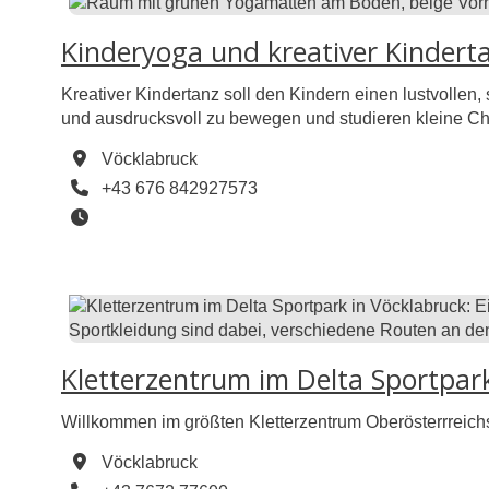
Kinderyoga und kreativer Kindert
Kreativer Kindertanz soll den Kindern einen lustvollen, 
und ausdrucksvoll zu bewegen und studieren kleine Ch
eigene Ausdrucksmöglichkeiten zu entdecken und diese
Vöcklabruck
Musik regen sie zur fantasievollen Improvisation an.
Telefon
+43 676 842927573
Öffnungszeiten
Kletterzentrum im Delta Sportpar
Willkommen im größten Kletterzentrum Oberösterrreichs
Vöcklabruck