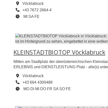
Vöcklabruck
Telefon
+43 7672 2664-4
Öffnungszeiten
Mittwoch geöffnet
Samstag geöffnet
Feiertag geöffnet
MI
SA
FE
KLEINSTADTBIOTOP Vöcklabruck
Mitten am Stadtplatz der oberösterreichischen Klei
ERLEBNIS und DIENSTLEISTUNG Platz - alle(s) unter
Vöcklabruck
Telefon
+43 664 4300488
Öffnungszeiten
Montag geöffnet
Dienstag geöffnet
Mittwoch geöffnet
Donnerstag geöffnet
Freitag geöffnet
Samstag geöffnet
Sonntag geöffnet
Feiertag geöffnet
MO
DI
MI
DO
FR
SA
SO
FE