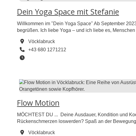
Dein Yoga Space mit Stefanie
Willkommen im "Dein Yoga Space" Ab September 2023 fi
begrüßen. Ich liebe Yoga – und ich liebe es, Menschen 
Verbindung mit mir selbst und Freude an der Bewegung. 
Vöcklabruck
Telefon
+43 680 1271212
Öffnungszeiten
Flow Motion
MÖCHTEST DU ... Deine Ausdauer, Kondition und Koor
Rückenschmerzen loswerden? Spaß an der Bewegung 
Vöcklabruck