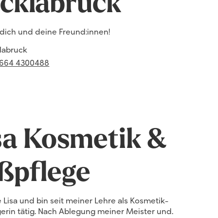
cklabruck
r dich und deine Freund:innen!
labruck
fon
 664 4300488
ungszeiten
sa Kosmetik &
ßpflege
e Lisa und bin seit meiner Lehre als Kosmetik-
ffnen
erin tätig. Nach Ablegung meiner Meister und