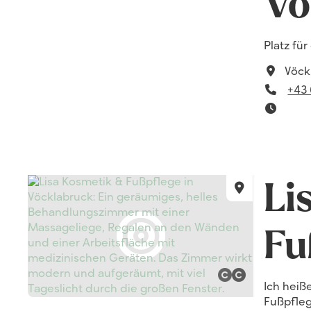
Vö
Platz fü
Vöck
Tele
+43
Öffn
Li
Fu
Ich heiß
Copyright ö
Fußpfleg