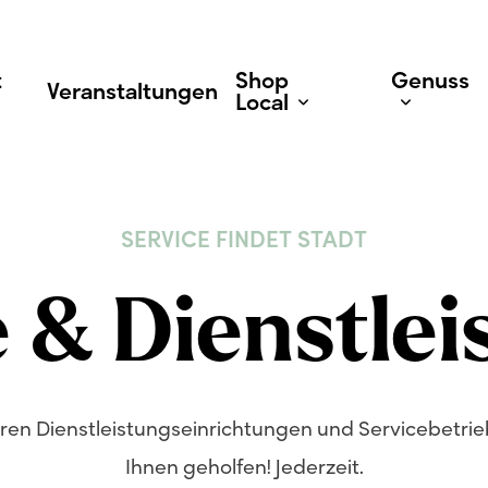
t
Shop
Genuss
Veranstaltungen
Local
SERVICE
FINDET
STADT
Geschäfte
Gastr
e
&
Dienstle
ren Dienstleistungseinrichtungen und Servicebetri
Ihnen geholfen! Jederzeit.