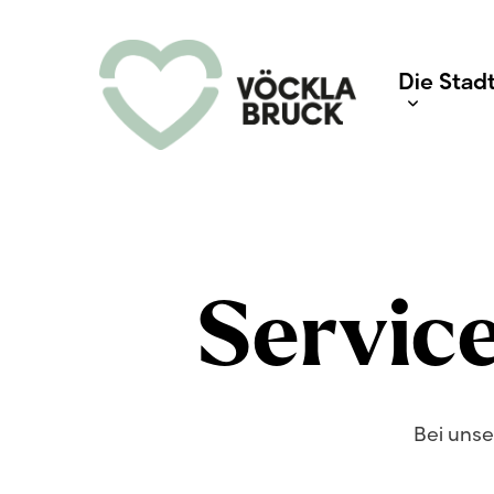
Skip
to
main
content
Die Stad
Servic
Bei unse