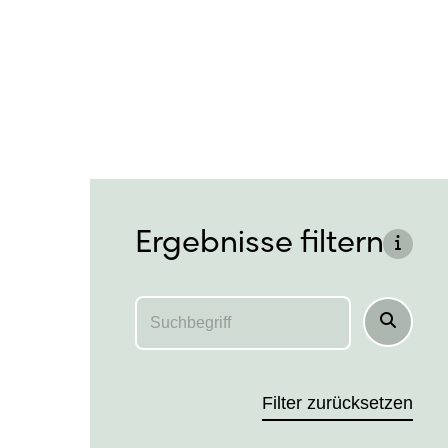
direkt zu den Ergebnissen springen
Ergebnisse filtern
Für di
Suchbegriff
Suchen
Hit enter to search or ESC to close
Filter zurücksetzen